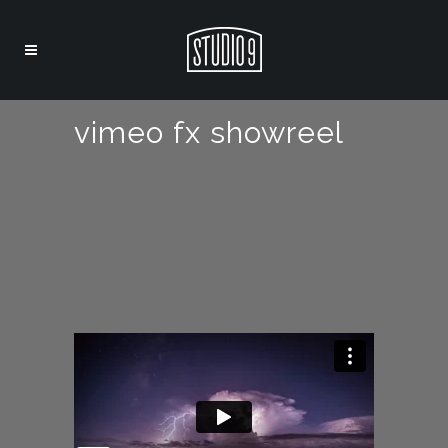
vimeo fx showreel