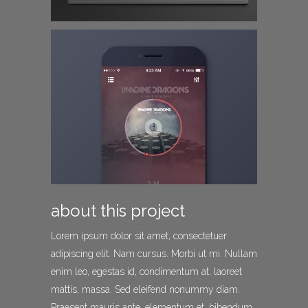
about this project
Lorem ipsum dolor sit amet, consectetuer
adipiscing elit. Nam cursus. Morbi ut mi. Nullam
enim leo, egestas id, condimentum at, laoreet
mattis, massa. Sed eleifend nonummy diam.
Praesent mauris ante, elementum et, bibendum